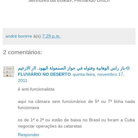
senhores da troika», Fernando Ulrich
andré bonirre
à(s)
7:29 p.m.
2 comentários:
باز راس الوهابية وفتواه في جواز الصمعولة اليهود. اار الازعيم-O
FLUVIÁRIO NO DESERTO
quinta-feira, novembro 17,
2011
é anti-funcionalista
aqui na câmara sem funcionários de 5ª ou 7ª linha nada
funcionava
os de 1ª e 2ª ou estão de baixa no Brasil ou foram a Cuba
negociar operações às cataratas
Responder