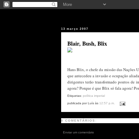
13 março 2007
Blair, Bush, Blix
Hans Blix, o chefe da missão das Nações U
que antecedeu a invasão e ocupação aliada,
dirigentes terão transformado pontos de 
agora? Porque é que Blix só fala agora! Por
Etiquetas:
política imperial
publicada por Luís às
12:57 p.m.
0 COMENTÁRIOS:
Enviar um comentário