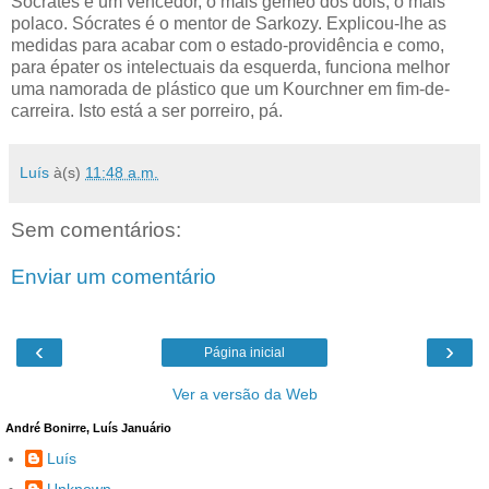
Sócrates é um vencedor, o mais gémeo dos dois, o mais
polaco. Sócrates é o mentor de Sarkozy. Explicou-lhe as
medidas para acabar com o estado-providência e como,
para épater os intelectuais da esquerda, funciona melhor
uma namorada de plástico que um Kourchner em fim-de-
carreira. Isto está a ser porreiro, pá.
Luís
à(s)
11:48 a.m.
Sem comentários:
Enviar um comentário
‹
›
Página inicial
Ver a versão da Web
André Bonirre, Luís Januário
Luís
Unknown